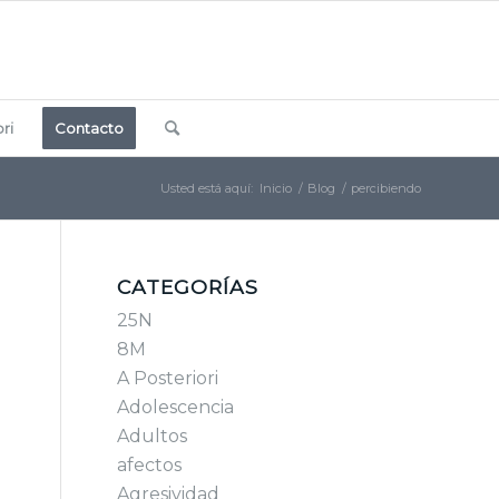
ri
Contacto
Usted está aquí:
Inicio
/
Blog
/
percibiendo
CATEGORÍAS
25N
8M
A Posteriori
Adolescencia
Adultos
afectos
Agresividad