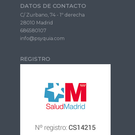
DATOS DE CONTACTO
C/ Zurbano, 74 - 1º derecha
28010 Madrid
686580107
info@psyquia.com
REGISTRO