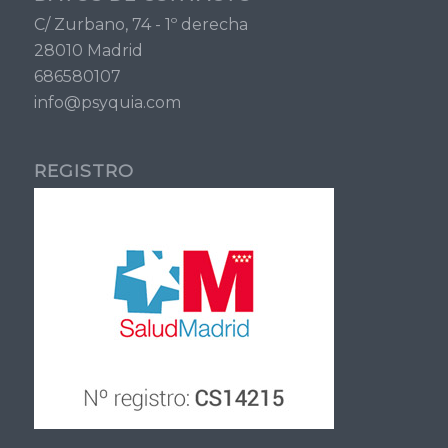
C/ Zurbano, 74 - 1º derecha
28010 Madrid
686580107
info@psyquia.com
REGISTRO