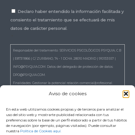
Consentimiento
*
Declaro haber entendido la información facilitada y
consiento el tratamiento que se efectuará de mis
datos de carácter personal.
*
Responsable del tratamiento: SERVICIOS PSICOLÓGICOS PSYQUIA, C.B
| E87311866 | C/ ZURBANO, 74 - 1 DCHA. 28010 MADRID | 910133557 |
INFO@PSYQUIA.COM. Datos del delegado de protección de datos:
DPO@PSYQUIA.COM.
Finalidades: Gestionar la potencial relación comercial/profesional.
Atender las consultas y remitir la información que nos solicita.
Aviso de cookies
Gestionar la solicitud de cita.
Derechos: Puede ejercer los derechos reconocidos en los artículos 15 a
En esta web utilizamos cookies propias y de terceros para analizar el
uso del sitio web y mostrarte publicidad relacionada con tus
22 del RGPD, de acceso, rectificación, supresión, portabilidad,
preferencias sobre la base de un perfil elaborado a partir de tus hábitos
limitación, oposición, así como a no ser objeto de decisiones basadas
de navegación (por ejemplo, páginas visitadas). Puede consultar
nuestra
Política de Cookies aquí.
únicamente en el tratamiento automatizado de sus datos, cuando