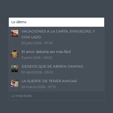
Lo último
VACACIONES A LA CARTA, ENVUELTAS, Y
CON LAZO
30 julio 2026 - 07:30
El amor debería ser más fácil
11 junio 2026 - 06:30
DESEOS QUE SE ABREN CAMINO
30 abril 2026 - 09:10
LA SUERTE DE TENER AMIGAS
26 marzo 2026 - 07:15
Lo más leído