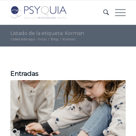
Listado de la etiqueta: Korman
Usted está aquí:
Inicio
/
Blog
/
Korman
Entradas