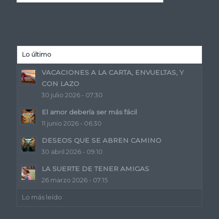
Lo último
VACACIONES A LA CARTA, ENVUELTAS, Y
CON LAZO
30 julio 2026 - 07:30
El amor debería ser más fácil
11 junio 2026 - 06:30
DESEOS QUE SE ABREN CAMINO
30 abril 2026 - 09:10
LA SUERTE DE TENER AMIGAS
26 marzo 2026 - 07:15
Lo más leído