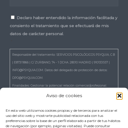
Consentimiento
*
Declaro haber entendido la información facilitada y
consiento el tratamiento que se efectuará de mis
datos de carácter personal.
*
Responsable del tratamiento: SERVICIOS PSICOLÓGICOS PSYQUIA, C.B
| E87311866 | C/ ZURBANO, 74 - 1 DCHA. 28010 MADRID | 910133557 |
INFO@PSYQUIA.COM. Datos del delegado de protección de datos:
DPO@PSYQUIA.COM.
Finalidades: Gestionar la potencial relación comercial/profesional.
Atender las consultas y remitir la información que nos solicita.
Aviso de cookies
Gestionar la solicitud de cita.
Derechos: Puede ejercer los derechos reconocidos en los artículos 15 a
En esta web utilizamos cookies propias y de terceros para analizar el
uso del sitio web y mostrarte publicidad relacionada con tus
22 del RGPD, de acceso, rectificación, supresión, portabilidad,
preferencias sobre la base de un perfil elaborado a partir de tus hábitos
limitación, oposición, así como a no ser objeto de decisiones basadas
de navegación (por ejemplo, páginas visitadas). Puede consultar