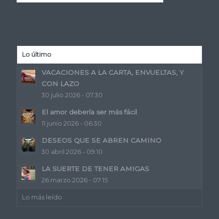
Lo último
VACACIONES A LA CARTA, ENVUELTAS, Y
CON LAZO
30 julio 2026 - 07:30
El amor debería ser más fácil
11 junio 2026 - 06:30
DESEOS QUE SE ABREN CAMINO
30 abril 2026 - 09:10
LA SUERTE DE TENER AMIGAS
26 marzo 2026 - 07:15
Lo más leído