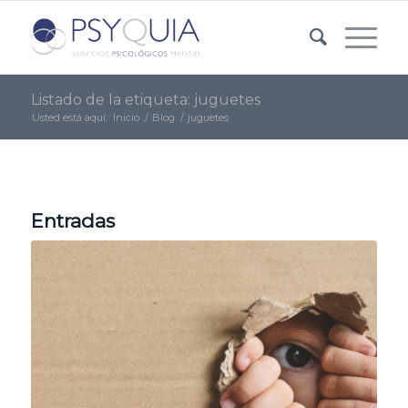
Listado de la etiqueta: juguetes
Usted está aquí:
Inicio
/
Blog
/
juguetes
Entradas