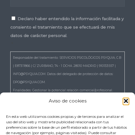
Consentimiento
*
Declaro haber entendido la información facilitada y
consiento el tratamiento que se efectuará de mis
datos de carácter personal.
*
Responsable del tratamiento: SERVICIOS PSICOLÓGICOS PSYQUIA, C.B
| E87311866 | C/ ZURBANO, 74 - 1 DCHA. 28010 MADRID | 910133557 |
INFO@PSYQUIA.COM. Datos del delegado de protección de datos:
DPO@PSYQUIA.COM.
Finalidades: Gestionar la potencial relación comercial/profesional.
Atender las consultas y remitir la información que nos solicita.
Aviso de cookies
Gestionar la solicitud de cita.
Derechos: Puede ejercer los derechos reconocidos en los artículos 15 a
En esta web utilizamos cookies propias y de terceros para analizar el
uso del sitio web y mostrarte publicidad relacionada con tus
22 del RGPD, de acceso, rectificación, supresión, portabilidad,
preferencias sobre la base de un perfil elaborado a partir de tus hábitos
limitación, oposición, así como a no ser objeto de decisiones basadas
de navegación (por ejemplo, páginas visitadas). Puede consultar