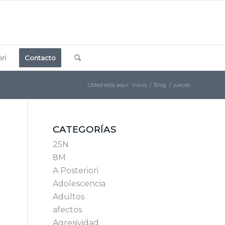
ri
Contacto
Usted está aquí:
Inicio
/
Blog
/
jueces
CATEGORÍAS
25N
8M
A Posteriori
Adolescencia
Adultos
afectos
Agresividad