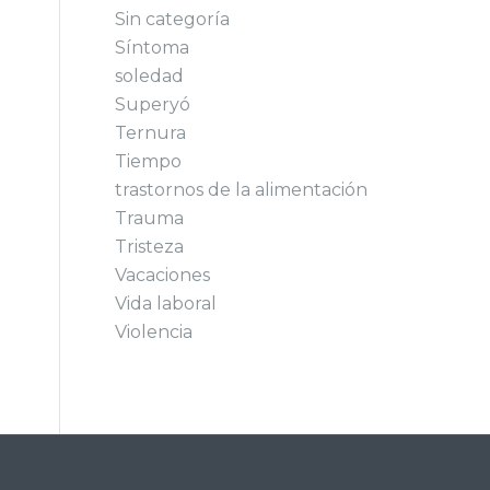
Sin categoría
Síntoma
soledad
Superyó
Ternura
Tiempo
trastornos de la alimentación
Trauma
Tristeza
Vacaciones
Vida laboral
Violencia