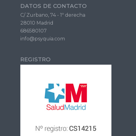
DATOS DE CONTACTO
C/ Zurbano, 74 - 1º derecha
28010 Madrid
686580107
info@psyquia.com
REGISTRO