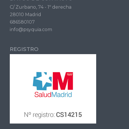
C/ Zurbano, 74 - 1º derecha
28010 Madrid
686580107
info@psyquia.com
REGISTRO