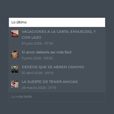
Lo último
VACACIONES A LA CARTA, ENVUELTAS, Y
CON LAZO
30 julio 2026 - 07:30
El amor debería ser más fácil
11 junio 2026 - 06:30
DESEOS QUE SE ABREN CAMINO
30 abril 2026 - 09:10
LA SUERTE DE TENER AMIGAS
26 marzo 2026 - 07:15
Lo más leído