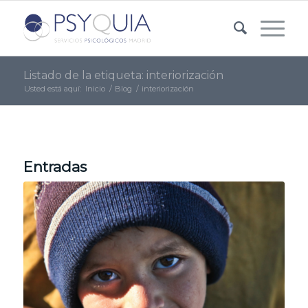
Listado de la etiqueta: interiorización
Usted está aquí:
Inicio
/
Blog
/
interiorización
Entradas