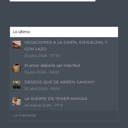
Lo último
VACACIONES A LA CARTA, ENVUELTAS, Y
CON LAZO
30 julio 2026 - 07:30
El amor debería ser más fácil
11 junio 2026 - 06:30
DESEOS QUE SE ABREN CAMINO
30 abril 2026 - 09:10
LA SUERTE DE TENER AMIGAS
26 marzo 2026 - 07:15
Lo más leído