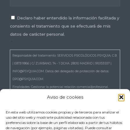
Consentimiento
*
Declaro haber entendido la información facilitada y
consiento el tratamiento que se efectuará de mis
datos de carácter personal.
*
Responsable del tratamiento: SERVICIOS PSICOLÓGICOS PSYQUIA, C.B
| E87311866 | C/ ZURBANO, 74 - 1 DCHA. 28010 MADRID | 910133557 |
INFO@PSYQUIA.COM. Datos del delegado de protección de datos:
DPO@PSYQUIA.COM.
Finalidades: Gestionar la potencial relación comercial/profesional.
Atender las consultas y remitir la información que nos solicita.
Aviso de cookies
Gestionar la solicitud de cita.
Derechos: Puede ejercer los derechos reconocidos en los artículos 15 a
En esta web utilizamos cookies propias y de terceros para analizar el
uso del sitio web y mostrarte publicidad relacionada con tus
22 del RGPD, de acceso, rectificación, supresión, portabilidad,
preferencias sobre la base de un perfil elaborado a partir de tus hábitos
limitación, oposición, así como a no ser objeto de decisiones basadas
de navegación (por ejemplo, páginas visitadas). Puede consultar