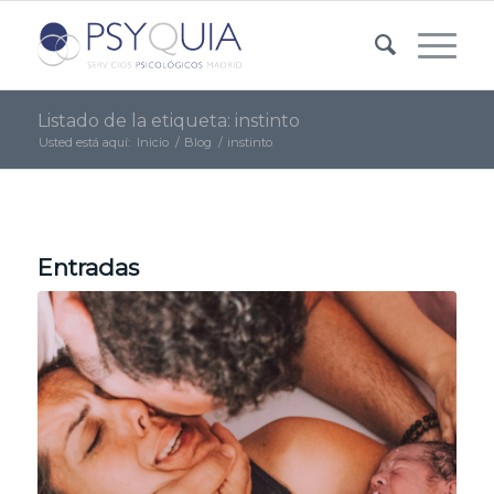
Listado de la etiqueta: instinto
Usted está aquí:
Inicio
/
Blog
/
instinto
Entradas