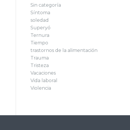
Sin categoría
Síntoma
soledad
Superyó
Ternura
Tiempo
trastornos de la alimentación
Trauma
Tristeza
Vacaciones
Vida laboral
Violencia