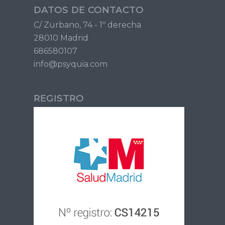
DATOS DE CONTACTO
C/ Zurbano, 74 - 1º derecha
28010 Madrid
686580107
info@psyquia.com
REGISTRO