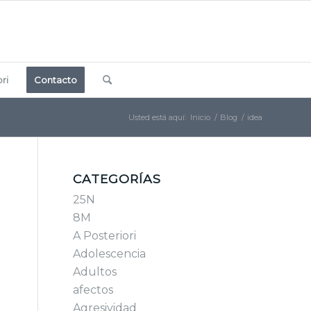
ri
Contacto
Usted está aquí:
Inicio
/
Blog
/
idea
CATEGORÍAS
25N
8M
A Posteriori
Adolescencia
Adultos
afectos
Agresividad