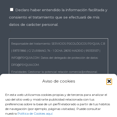
Consentimiento
*
Declaro haber entendido la información facilitada y
consiento el tratamiento que se efectuará de mis
datos de carácter personal.
*
Responsable del tratamiento: SERVICIOS PSICOLÓGICOS PSYQUIA, C.B
| E87311866 | C/ ZURBANO, 74 - 1 DCHA. 28010 MADRID | 910133557 |
INFO@PSYQUIA.COM. Datos del delegado de protección de datos:
DPO@PSYQUIA.COM.
Finalidades: Gestionar la potencial relación comercial/profesional.
Atender las consultas y remitir la información que nos solicita.
Aviso de cookies
Gestionar la solicitud de cita.
Derechos: Puede ejercer los derechos reconocidos en los artículos 15 a
En esta web utilizamos cookies propias y de terceros para analizar el
uso del sitio web y mostrarte publicidad relacionada con tus
22 del RGPD, de acceso, rectificación, supresión, portabilidad,
preferencias sobre la base de un perfil elaborado a partir de tus hábitos
limitación, oposición, así como a no ser objeto de decisiones basadas
de navegación (por ejemplo, páginas visitadas). Puede consultar
nuestra
Política de Cookies aquí.
únicamente en el tratamiento automatizado de sus datos, cuando