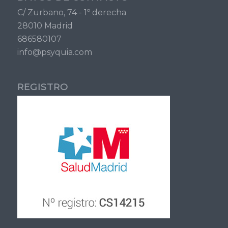
C/ Zurbano, 74 - 1º derecha
28010 Madrid
686580107
info@psyquia.com
REGISTRO