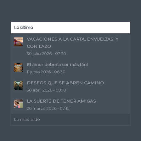
Lo último
VACACIONES A LA CARTA, ENVUELTAS, Y
CON LAZO
30 julio 2026 - 07:30
El amor debería ser más fácil
11 junio 2026 - 06:30
DESEOS QUE SE ABREN CAMINO
30 abril 2026 - 09:10
LA SUERTE DE TENER AMIGAS
26 marzo 2026 - 07:15
Lo más leído