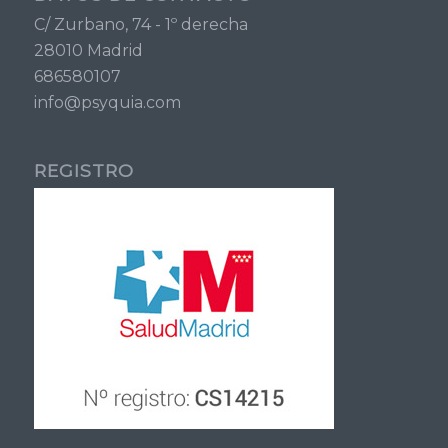
C/ Zurbano, 74 - 1º derecha
28010 Madrid
686580107
info@psyquia.com
REGISTRO