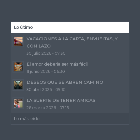
Lo último
VACACIONES A LA CARTA, ENVUELTAS, Y
CON LAZO
30 julio 2026 - 07:30
El amor debería ser más fácil
11 junio 2026 - 06:30
DESEOS QUE SE ABREN CAMINO
30 abril 2026 - 09:10
LA SUERTE DE TENER AMIGAS
26 marzo 2026 - 07:15
Lo más leído