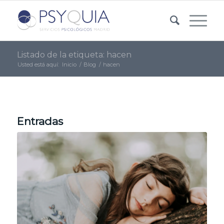
Listado de la etiqueta: hacen
Usted está aquí:
Inicio
/
Blog
/
hacen
Entradas