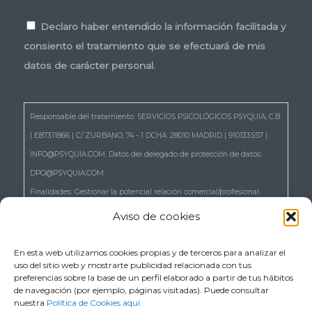
Consentimiento
*
Declaro haber entendido la información facilitada y
consiento el tratamiento que se efectuará de mis
datos de carácter personal.
*
Responsable del tratamiento: SERVICIOS PSICOLÓGICOS PSYQUIA, C.B
| E87311866 | C/ ZURBANO, 74 - 1 DCHA. 28010 MADRID | 910133557 |
INFO@PSYQUIA.COM. Datos del delegado de protección de datos:
DPO@PSYQUIA.COM.
Finalidades: Gestionar la potencial relación comercial/profesional.
Atender las consultas y remitir la información que nos solicita.
Aviso de cookies
Gestionar la solicitud de cita.
Derechos: Puede ejercer los derechos reconocidos en los artículos 15 a
En esta web utilizamos cookies propias y de terceros para analizar el
uso del sitio web y mostrarte publicidad relacionada con tus
22 del RGPD, de acceso, rectificación, supresión, portabilidad,
preferencias sobre la base de un perfil elaborado a partir de tus hábitos
limitación, oposición, así como a no ser objeto de decisiones basadas
de navegación (por ejemplo, páginas visitadas). Puede consultar
nuestra
Política de Cookies aquí.
únicamente en el tratamiento automatizado de sus datos, cuando