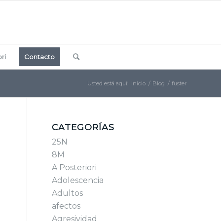
ri
Contacto
Usted está aquí:
Inicio
/
Blog
/
fuster
CATEGORÍAS
25N
8M
A Posteriori
Adolescencia
Adultos
afectos
Agresividad