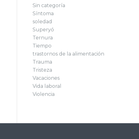
Sin categoría
Síntoma
soledad
Superyó
Ternura
Tiempo
trastornos de la alimentación
Trauma
Tristeza
Vacaciones
Vida laboral
Violencia