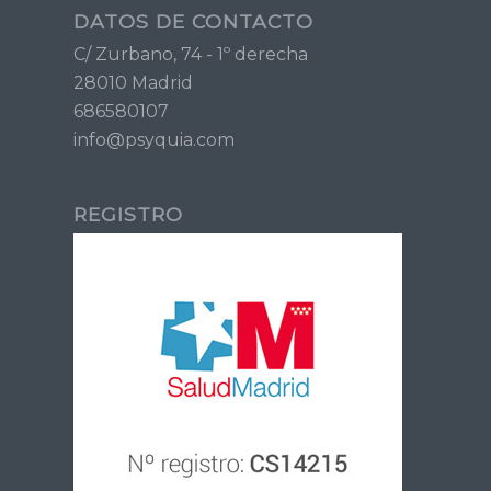
DATOS DE CONTACTO
C/ Zurbano, 74 - 1º derecha
28010 Madrid
686580107
info@psyquia.com
REGISTRO