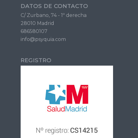
DATOS DE CONTACTO
C/ Zurbano, 74 - 1º derecha
28010 Madrid
686580107
info@psyquia.com
REGISTRO