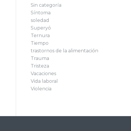
Sin categoría
Síntoma
soledad
Superyó
Ternura
Tiempo
trastornos de la alimentación
Trauma
Tristeza
Vacaciones
Vida laboral
Violencia