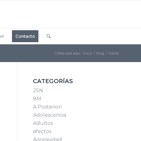
ri
Contacto
Usted está aquí:
Inicio
/
Blog
/
fuerza
CATEGORÍAS
25N
8M
A Posteriori
Adolescencia
Adultos
afectos
Agresividad