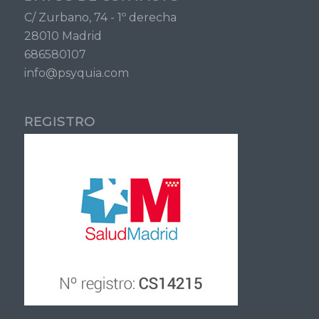
C/ Zurbano, 74 - 1º derecha
28010 Madrid
686580107
info@psyquia.com
REGISTRO