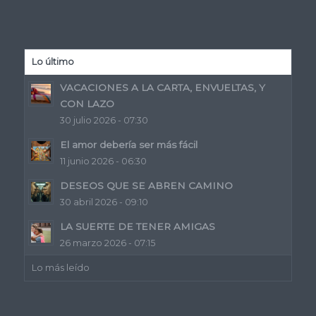
Lo último
VACACIONES A LA CARTA, ENVUELTAS, Y
CON LAZO
30 julio 2026 - 07:30
El amor debería ser más fácil
11 junio 2026 - 06:30
DESEOS QUE SE ABREN CAMINO
30 abril 2026 - 09:10
LA SUERTE DE TENER AMIGAS
26 marzo 2026 - 07:15
Lo más leído