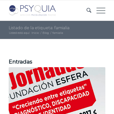
Listado de la etiqueta: famialia
Usted está aquí:
Inicio
/
Blog
/
famialia
Entradas