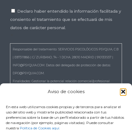
Consentimiento
*
Declaro haber entendido la información facilitada y
consiento el tratamiento que se efectuará de mis
datos de carácter personal.
*
Responsable del tratamiento: SERVICIOS PSICOLÓGICOS PSYQUIA, C.B
| E87311866 | C/ ZURBANO, 74 - 1 DCHA. 28010 MADRID | 910133557 |
INFO@PSYQUIA.COM. Datos del delegado de protección de datos:
DPO@PSYQUIA.COM.
Finalidades: Gestionar la potencial relación comercial/profesional.
Atender las consultas y remitir la información que nos solicita.
Aviso de cookies
Gestionar la solicitud de cita.
Derechos: Puede ejercer los derechos reconocidos en los artículos 15 a
En esta web utilizamos cookies propias y de terceros para analizar el
uso del sitio web y mostrarte publicidad relacionada con tus
22 del RGPD, de acceso, rectificación, supresión, portabilidad,
preferencias sobre la base de un perfil elaborado a partir de tus hábitos
limitación, oposición, así como a no ser objeto de decisiones basadas
de navegación (por ejemplo, páginas visitadas). Puede consultar
nuestra
Política de Cookies aquí.
únicamente en el tratamiento automatizado de sus datos, cuando