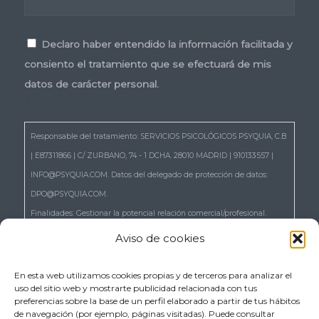
Consentimiento
*
Declaro haber entendido la información facilitada y
consiento el tratamiento que se efectuará de mis
datos de carácter personal.
*
Responsable del tratamiento: SERVICIOS PSICOLÓGICOS PSYQUIA, C.B
| E87311866 | C/ ZURBANO, 74 - 1 DCHA. 28010 MADRID | 910133557 |
INFO@PSYQUIA.COM. Datos del delegado de protección de datos:
DPO@PSYQUIA.COM.
Finalidades: Gestionar la potencial relación comercial/profesional.
Atender las consultas y remitir la información que nos solicita.
Aviso de cookies
Gestionar la solicitud de cita.
Derechos: Puede ejercer los derechos reconocidos en los artículos 15 a
En esta web utilizamos cookies propias y de terceros para analizar el
uso del sitio web y mostrarte publicidad relacionada con tus
22 del RGPD, de acceso, rectificación, supresión, portabilidad,
preferencias sobre la base de un perfil elaborado a partir de tus hábitos
limitación, oposición, así como a no ser objeto de decisiones basadas
de navegación (por ejemplo, páginas visitadas). Puede consultar