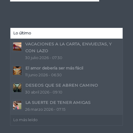
Lo último
VACACIONES A LA CARTA, ENVUELTAS, Y
CON LAZO
30 julio 2026 - 07:30
El amor debería ser más fácil
11 junio 2026 - 06:30
DESEOS QUE SE ABREN CAMINO
30 abril 2026 - 09:10
LA SUERTE DE TENER AMIGAS
26 marzo 2026 - 07:15
Lo más leído