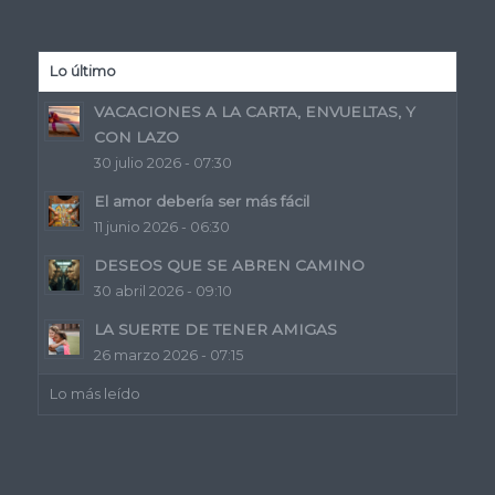
Lo último
VACACIONES A LA CARTA, ENVUELTAS, Y
CON LAZO
30 julio 2026 - 07:30
El amor debería ser más fácil
11 junio 2026 - 06:30
DESEOS QUE SE ABREN CAMINO
30 abril 2026 - 09:10
LA SUERTE DE TENER AMIGAS
26 marzo 2026 - 07:15
Lo más leído