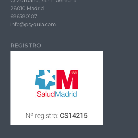
C/ Zurbano, 74 - 1º derecha
28010 Madrid
686580107
info@psyquia.com
REGISTRO