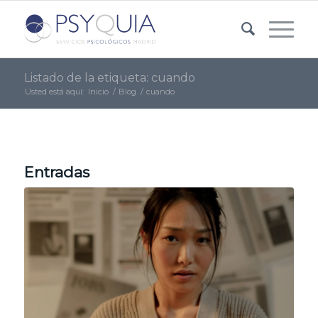
Listado de la etiqueta: cuando
Usted está aquí:
Inicio
/
Blog
/
cuando
Entradas