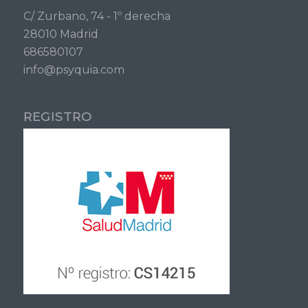
C/ Zurbano, 74 - 1º derecha
28010 Madrid
686580107
info@psyquia.com
REGISTRO