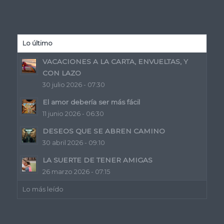
Lo último
VACACIONES A LA CARTA, ENVUELTAS, Y
CON LAZO
30 julio 2026 - 07:30
El amor debería ser más fácil
11 junio 2026 - 06:30
DESEOS QUE SE ABREN CAMINO
30 abril 2026 - 09:10
LA SUERTE DE TENER AMIGAS
26 marzo 2026 - 07:15
Lo más leído