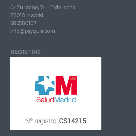
C/ Zurbano, 74 - 1º derecha
28010 Madrid
686580107
info@psyquia.com
REGISTRO