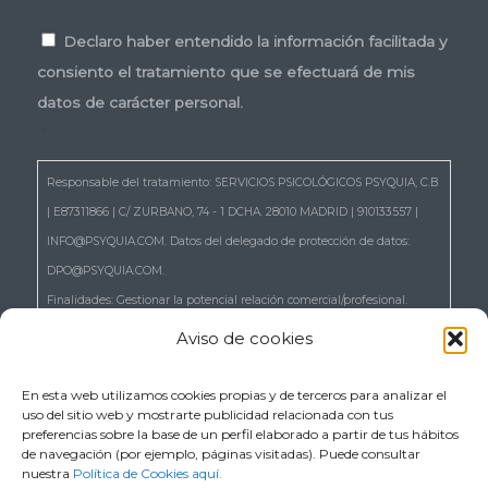
Consentimiento
*
Declaro haber entendido la información facilitada y
consiento el tratamiento que se efectuará de mis
datos de carácter personal.
*
Responsable del tratamiento: SERVICIOS PSICOLÓGICOS PSYQUIA, C.B
| E87311866 | C/ ZURBANO, 74 - 1 DCHA. 28010 MADRID | 910133557 |
INFO@PSYQUIA.COM. Datos del delegado de protección de datos:
DPO@PSYQUIA.COM.
Finalidades: Gestionar la potencial relación comercial/profesional.
Atender las consultas y remitir la información que nos solicita.
Aviso de cookies
Gestionar la solicitud de cita.
Derechos: Puede ejercer los derechos reconocidos en los artículos 15 a
En esta web utilizamos cookies propias y de terceros para analizar el
uso del sitio web y mostrarte publicidad relacionada con tus
22 del RGPD, de acceso, rectificación, supresión, portabilidad,
preferencias sobre la base de un perfil elaborado a partir de tus hábitos
limitación, oposición, así como a no ser objeto de decisiones basadas
de navegación (por ejemplo, páginas visitadas). Puede consultar
nuestra
Política de Cookies aquí.
únicamente en el tratamiento automatizado de sus datos, cuando