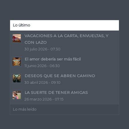
Lo último
VACACIONES A LA CARTA, ENVUELTAS, Y
CON LAZO
30 julio 2026 - 07:30
El amor debería ser más fácil
11 junio 2026 - 06:30
DESEOS QUE SE ABREN CAMINO
30 abril 2026 - 09:10
LA SUERTE DE TENER AMIGAS
26 marzo 2026 - 07:15
Lo más leído