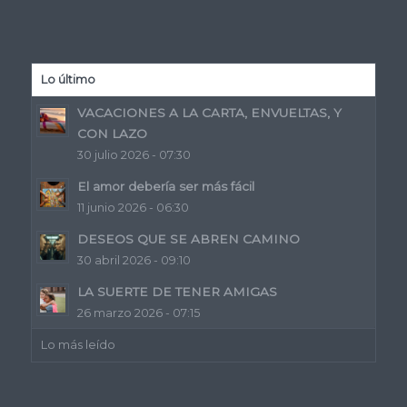
Lo último
VACACIONES A LA CARTA, ENVUELTAS, Y
CON LAZO
30 julio 2026 - 07:30
El amor debería ser más fácil
11 junio 2026 - 06:30
DESEOS QUE SE ABREN CAMINO
30 abril 2026 - 09:10
LA SUERTE DE TENER AMIGAS
26 marzo 2026 - 07:15
Lo más leído