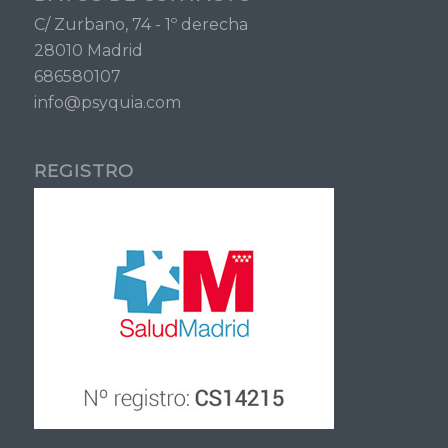
C/ Zurbano, 74 - 1º derecha
28010 Madrid
686580107
info@psyquia.com
REGISTRO