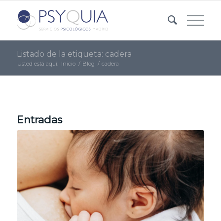
Listado de la etiqueta: cadera
Usted está aquí:
Inicio
/
Blog
/
cadera
Entradas