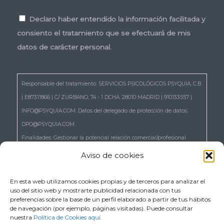
Consentimiento
*
Declaro haber entendido la información facilitada y
consiento el tratamiento que se efectuará de mis
datos de carácter personal.
*
Responsable del tratamiento: SERVICIOS PSICOLÓGICOS PSYQUIA, C.B
| E87311866 | C/ ZURBANO, 74 - 1 DCHA. 28010 MADRID | 910133557 |
INFO@PSYQUIA.COM. Datos del delegado de protección de datos:
DPO@PSYQUIA.COM.
Finalidades: Gestionar la potencial relación comercial/profesional.
Atender las consultas y remitir la información que nos solicita.
Aviso de cookies
Gestionar la solicitud de cita.
Derechos: Puede ejercer los derechos reconocidos en los artículos 15 a
En esta web utilizamos cookies propias y de terceros para analizar el
uso del sitio web y mostrarte publicidad relacionada con tus
22 del RGPD, de acceso, rectificación, supresión, portabilidad,
preferencias sobre la base de un perfil elaborado a partir de tus hábitos
limitación, oposición, así como a no ser objeto de decisiones basadas
de navegación (por ejemplo, páginas visitadas). Puede consultar
nuestra
Política de Cookies aquí.
únicamente en el tratamiento automatizado de sus datos, cuando