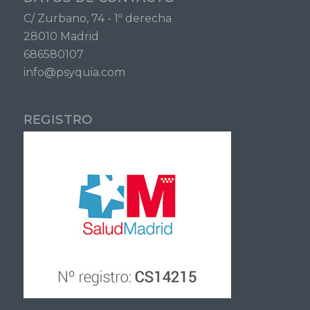
C/ Zurbano, 74 - 1º derecha
28010 Madrid
686580107
info@psyquia.com
REGISTRO