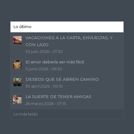
Lo último
VACACIONES A LA CARTA, ENVUELTAS, Y
CON LAZO
30 julio 2026 - 07:30
El amor debería ser más fácil
11 junio 2026 - 06:30
DESEOS QUE SE ABREN CAMINO
30 abril 2026 - 09:10
LA SUERTE DE TENER AMIGAS
26 marzo 2026 - 07:15
Lo más leído