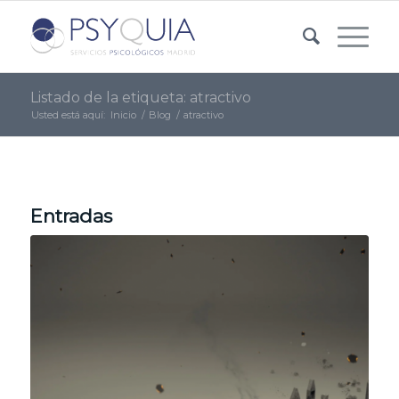
Listado de la etiqueta: atractivo
Usted está aquí:
Inicio
/
Blog
/
atractivo
Entradas