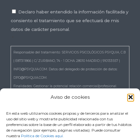
Consentimiento
*
Declaro haber entendido la información facilitada y
consiento el tratamiento que se efectuará de mis
datos de carácter personal.
*
Responsable del tratamiento: SERVICIOS PSICOLÓGICOS PSYQUIA, C.B
| E87311866 | C/ ZURBANO, 74 - 1 DCHA. 28010 MADRID | 910133557 |
INFO@PSYQUIA.COM. Datos del delegado de protección de datos:
DPO@PSYQUIA.COM.
Finalidades: Gestionar la potencial relación comercial/profesional.
Atender las consultas y remitir la información que nos solicita.
Aviso de cookies
Gestionar la solicitud de cita.
Derechos: Puede ejercer los derechos reconocidos en los artículos 15 a
En esta web utilizamos cookies propias y de terceros para analizar el
uso del sitio web y mostrarte publicidad relacionada con tus
22 del RGPD, de acceso, rectificación, supresión, portabilidad,
preferencias sobre la base de un perfil elaborado a partir de tus hábitos
limitación, oposición, así como a no ser objeto de decisiones basadas
de navegación (por ejemplo, páginas visitadas). Puede consultar
nuestra
Política de Cookies aquí.
únicamente en el tratamiento automatizado de sus datos, cuando