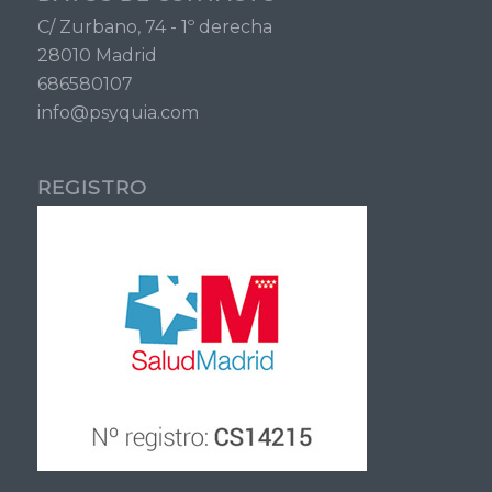
C/ Zurbano, 74 - 1º derecha
28010 Madrid
686580107
info@psyquia.com
REGISTRO