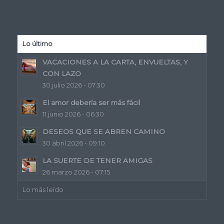
Lo último
VACACIONES A LA CARTA, ENVUELTAS, Y
CON LAZO
30 julio 2026 - 07:30
El amor debería ser más fácil
11 junio 2026 - 06:30
DESEOS QUE SE ABREN CAMINO
30 abril 2026 - 09:10
LA SUERTE DE TENER AMIGAS
26 marzo 2026 - 07:15
Lo más leído