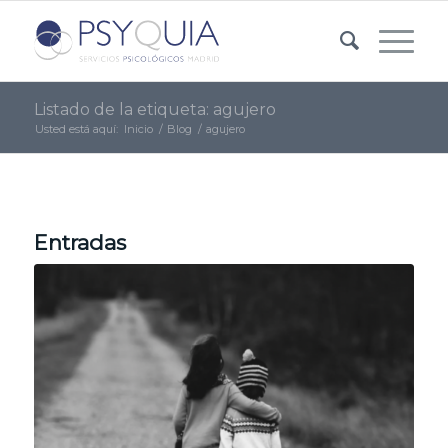
Listado de la etiqueta: agujero
Usted está aquí:
Inicio
/
Blog
/
agujero
Entradas