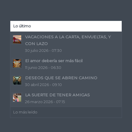
Lo último
VACACIONES A LA CARTA, ENVUELTAS, Y
CON LAZO
30 julio 2026 - 07:30
El amor debería ser más fácil
11 junio 2026 - 06:30
DESEOS QUE SE ABREN CAMINO
30 abril 2026 - 09:10
LA SUERTE DE TENER AMIGAS
26 marzo 2026 - 07:15
Lo más leído