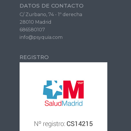
DATOS DE CONTACTO
C/ Zurbano, 74 - 1º derecha
28010 Madrid
686580107
info@psyquia.com
REGISTRO