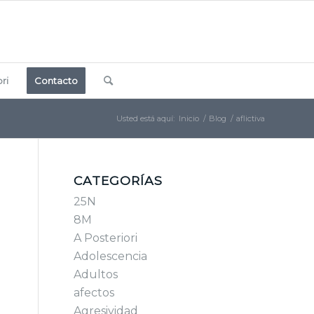
ri
Contacto
Usted está aquí:
Inicio
/
Blog
/
aflictiva
CATEGORÍAS
25N
8M
A Posteriori
Adolescencia
Adultos
afectos
Agresividad