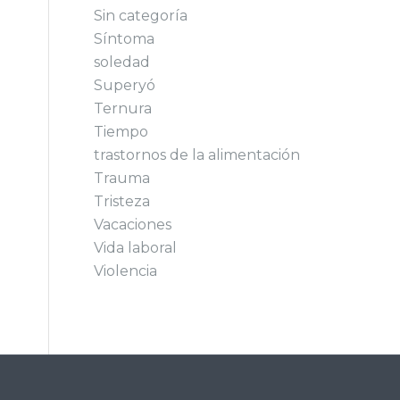
Sin categoría
Síntoma
soledad
Superyó
Ternura
Tiempo
trastornos de la alimentación
Trauma
Tristeza
Vacaciones
Vida laboral
Violencia