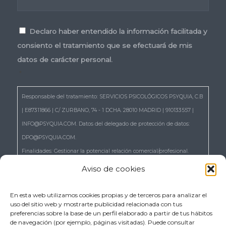
Consentimiento
*
Declaro haber entendido la información facilitada y
consiento el tratamiento que se efectuará de mis
datos de carácter personal.
*
Responsable del tratamiento: SERVICIOS PSICOLÓGICOS PSYQUIA, C.B
| E87311866 | C/ ZURBANO, 74 - 1 DCHA. 28010 MADRID | 910133557 |
INFO@PSYQUIA.COM. Datos del delegado de protección de datos:
DPO@PSYQUIA.COM.
Finalidades: Gestionar la potencial relación comercial/profesional.
Atender las consultas y remitir la información que nos solicita.
Aviso de cookies
Gestionar la solicitud de cita.
Derechos: Puede ejercer los derechos reconocidos en los artículos 15 a
En esta web utilizamos cookies propias y de terceros para analizar el
uso del sitio web y mostrarte publicidad relacionada con tus
22 del RGPD, de acceso, rectificación, supresión, portabilidad,
preferencias sobre la base de un perfil elaborado a partir de tus hábitos
limitación, oposición, así como a no ser objeto de decisiones basadas
de navegación (por ejemplo, páginas visitadas). Puede consultar