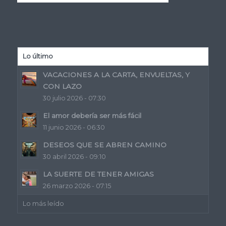
Lo último
VACACIONES A LA CARTA, ENVUELTAS, Y
CON LAZO
30 julio 2026 - 07:30
El amor debería ser más fácil
11 junio 2026 - 06:30
DESEOS QUE SE ABREN CAMINO
30 abril 2026 - 09:10
LA SUERTE DE TENER AMIGAS
26 marzo 2026 - 07:15
Lo más leído