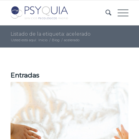
Listado de la etiqueta: acelerado
Usted está aquí:
Inicio
/
Blog
/
acelerado
Entradas