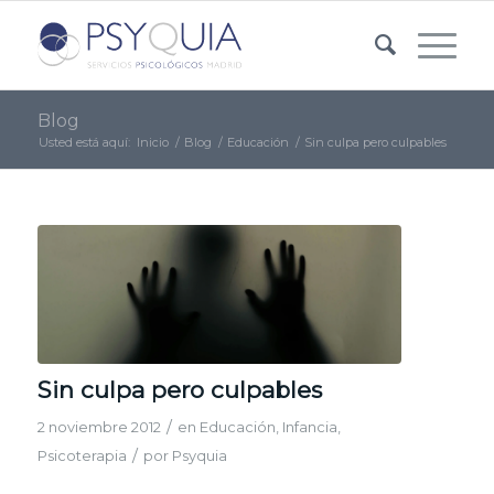
Blog
Usted está aquí:
Inicio
/
Blog
/
Educación
/
Sin culpa pero culpables
Sin culpa pero culpables
/
2 noviembre 2012
en
Educación
,
Infancia
,
/
Psicoterapia
por
Psyquia