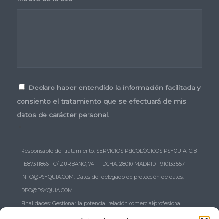
Consentimiento
*
Declaro haber entendido la información facilitada y
consiento el tratamiento que se efectuará de mis
datos de carácter personal.
*
Responsable del tratamiento: SERVICIOS PSICOLÓGICOS PSYQUIA, C.B
| E87311866 | C/ ZURBANO, 74 - 1 DCHA. 28010 MADRID | 910133557 |
INFO@PSYQUIA.COM. Datos del delegado de protección de datos:
DPO@PSYQUIA.COM.
Finalidades: Gestionar la potencial relación comercial/profesional.
Atender las consultas y remitir la información que nos solicita.