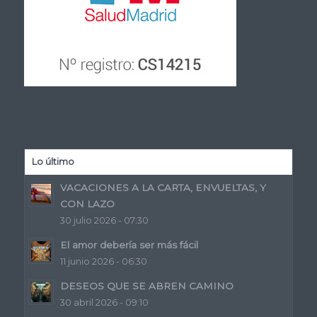
Lo último
VACACIONES A LA CARTA, ENVUELTAS, Y
CON LAZO
30 julio 2026 - 07:30
El amor debería ser más fácil
11 junio 2026 - 06:30
DESEOS QUE SE ABREN CAMINO
30 abril 2026 - 09:10