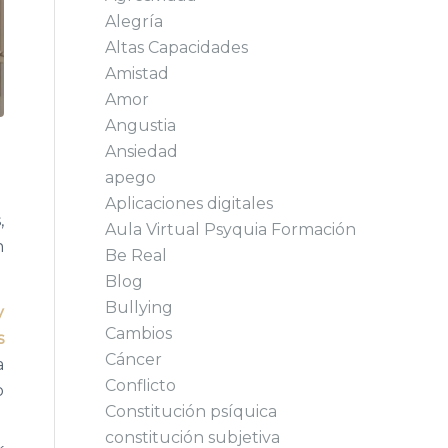
Alegría
Altas Capacidades
Amistad
Amor
Angustia
Ansiedad
apego
Aplicaciones digitales
,
Aula Virtual Psyquia Formación
n
Be Real
Blog
Bullying
y
Cambios
s
Cáncer
a
Conflicto
o
Constitución psíquica
constitución subjetiva