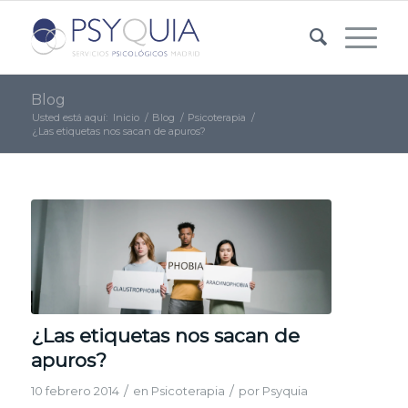
Blog
Usted está aquí:
Inicio
/
Blog
/
Psicoterapia
/
¿Las etiquetas nos sacan de apuros?
¿Las etiquetas nos sacan de
apuros?
/
/
10 febrero 2014
en
Psicoterapia
por
Psyquia