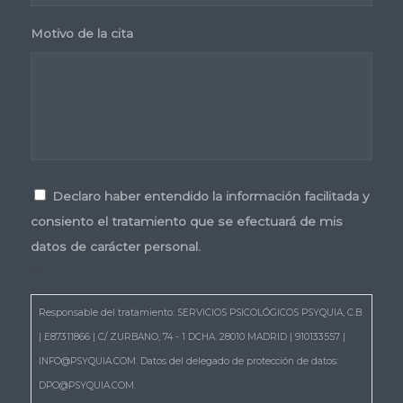
Motivo de la cita
Consentimiento
*
Declaro haber entendido la información facilitada y
consiento el tratamiento que se efectuará de mis
datos de carácter personal.
*
Responsable del tratamiento: SERVICIOS PSICOLÓGICOS PSYQUIA, C.B
| E87311866 | C/ ZURBANO, 74 - 1 DCHA. 28010 MADRID | 910133557 |
INFO@PSYQUIA.COM. Datos del delegado de protección de datos:
DPO@PSYQUIA.COM.