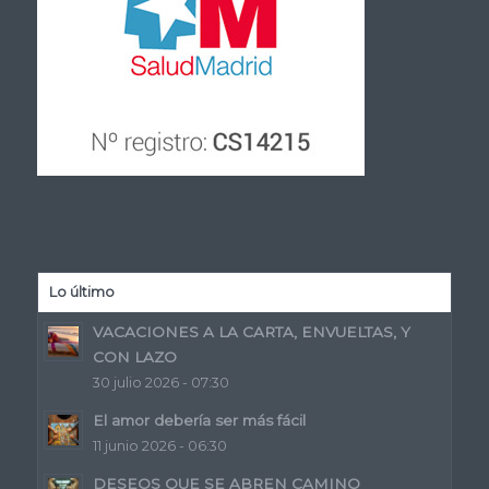
Lo último
VACACIONES A LA CARTA, ENVUELTAS, Y
CON LAZO
30 julio 2026 - 07:30
El amor debería ser más fácil
11 junio 2026 - 06:30
DESEOS QUE SE ABREN CAMINO