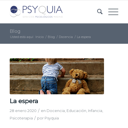
Blog
Usted está aquí:
Inicio
/
Blog
/
Docencia
/
La espera
La espera
/
28 enero 2020
en
Docencia
,
Educación
,
Infancia
,
/
Psicoterapia
por
Psyquia