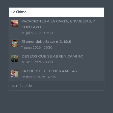
Lo último
VACACIONES A LA CARTA, ENVUELTAS, Y
CON LAZO
30 julio 2026 - 07:30
El amor debería ser más fácil
11 junio 2026 - 06:30
DESEOS QUE SE ABREN CAMINO
30 abril 2026 - 09:10
LA SUERTE DE TENER AMIGAS
26 marzo 2026 - 07:15
Lo más leído