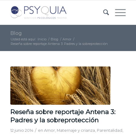
Blog
Usted está aquí:
Inicio
/
Blog
/
Amor
/
Reseña sobre reportaje Antena 3: Padres y la sobreprotección
Reseña sobre reportaje Antena 3:
Padres y la sobreprotección
/
12 junio 2014
en
Amor
,
Maternaje y crianza
,
Parentalidad
,