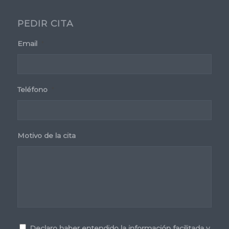
PEDIR CITA
Email
*
Teléfono
*
Motivo de la cita
Consentimiento
*
Declaro haber entendido la información facilitada y