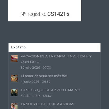
Lo último
VACACIONES A LA CARTA, ENVUELTAS, Y
CON LAZO
30 julio 2026 - 07:30
El amor debería ser más fácil
11 junio 2026 - 06:30
DESEOS QUE SE ABREN CAMINO
30 abril 2026 - 09:10
LA SUERTE DE TENER AMIGAS