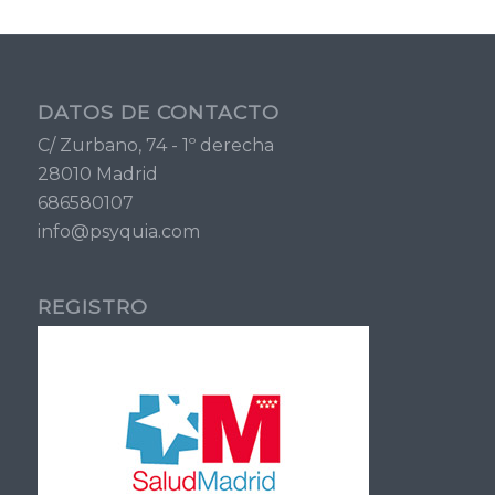
DATOS DE CONTACTO
C/ Zurbano, 74 - 1º derecha
28010 Madrid
686580107
info@psyquia.com
REGISTRO