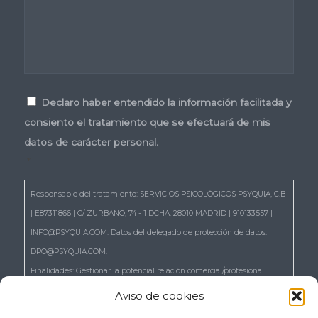
Consentimiento
*
Declaro haber entendido la información facilitada y
consiento el tratamiento que se efectuará de mis
datos de carácter personal.
*
Responsable del tratamiento: SERVICIOS PSICOLÓGICOS PSYQUIA, C.B
| E87311866 | C/ ZURBANO, 74 - 1 DCHA. 28010 MADRID | 910133557 |
INFO@PSYQUIA.COM. Datos del delegado de protección de datos:
DPO@PSYQUIA.COM.
Finalidades: Gestionar la potencial relación comercial/profesional.
Atender las consultas y remitir la información que nos solicita.
Aviso de cookies
Gestionar la solicitud de cita.