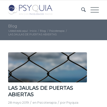
Blog
Usted está aquí:
Inicio
/
Blog
/
Psicoterapia
/
LAS JAULAS DE PUERTAS ABIERTAS
LAS JAULAS DE PUERTAS
ABIERTAS
/
/
28 mayo 2019
en
Psicoterapia
por
Psyquia